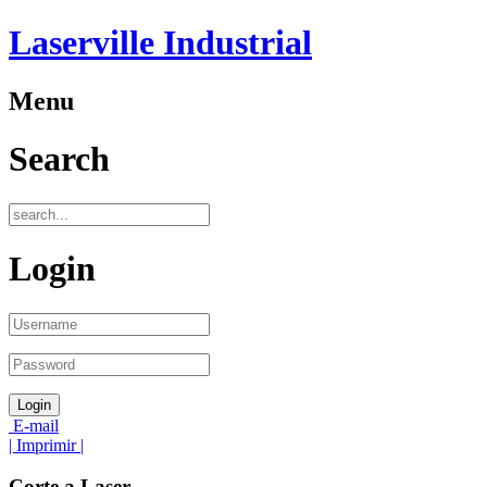
Laserville Industrial
Menu
Search
Login
E-mail
| Imprimir |
Corte a Laser