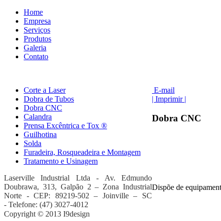
Home
Empresa
Serviços
Produtos
Galeria
Contato
Corte a Laser
E-mail
Dobra de Tubos
| Imprimir |
Dobra CNC
Calandra
Dobra CNC
Prensa Excêntrica e Tox ®
Guilhotina
Solda
Furadeira, Rosqueadeira e Montagem
Tratamento e Usinagem
Laserville Industrial Ltda - Av. Edmundo
Doubrawa
, 313, Galpão 2 – Zona Industrial
Dispõe de equipament
Norte -
CEP: 89219-502 – Joinville – SC
-
Telefone: (47) 3027-4012
Copyright © 2013 I9design