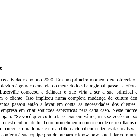
e
suas atividades no ano 2000. Em um primeiro momento era oferecido a
devido à grande demanda do mercado local e regional, passou a ofere
Laserville começou a delinear o que viria a ser a sua principal ca
 o cliente. Isso implicou numa completa mudança de cultura den
ntos passou então a levar em conta as necessidades dos clientes,
mpresa em criar soluções específicas para cada caso. Neste momen
logan: “Se você quer corte a laser existem vários, mas se você quer so
ão desta cultura de total comprometimento com o cliente os resultados 
e parcerias duradouras e em âmbito nacional com clientes das mais var
e conferiu à sua equipe grande preparo e know how para lidar com uma