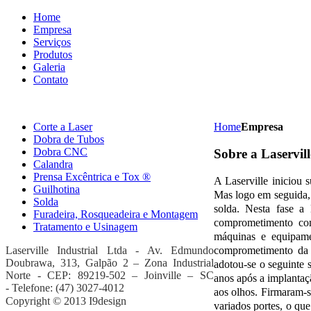
Home
Empresa
Serviços
Produtos
Galeria
Contato
Corte a Laser
Home
Empresa
Dobra de Tubos
Dobra CNC
Sobre a Laservill
Calandra
Prensa Excêntrica e Tox ®
A Laserville iniciou 
Guilhotina
Mas logo em seguida, 
Solda
solda. Nesta fase a 
Furadeira, Rosqueadeira e Montagem
comprometimento com
Tratamento e Usinagem
máquinas e equipame
Laserville Industrial Ltda - Av. Edmundo
comprometimento da e
Doubrawa
, 313, Galpão 2 – Zona Industrial
adotou-se o seguinte s
Norte -
CEP: 89219-502 – Joinville – SC
anos após a implantaç
-
Telefone: (47) 3027-4012
aos olhos. Firmaram-s
Copyright © 2013 I9design
variados portes, o qu