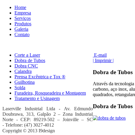
Home
Empresa
Serviços
Produtos
Galeria
Contato
Corte a Laser
E-mail
Dobra de Tubos
| Imprimir |
Dobra CNC
Calandra
Dobra de Tubos
Prensa Excêntrica e Tox ®
Guilhotina
Através da tecnologia
Solda
carbono, aço inox, al
Furadeira, Rosqueadeira e Montagem
quadrados, retangulare
Tratamento e Usinagem
Dobra de Tubos
Laserville Industrial Ltda - Av. Edmundo
Doubrawa
, 313, Galpão 2 – Zona Industrial
Norte -
CEP: 89219-502 – Joinville – SC
-
Telefone: (47) 3027-4012
Copyright © 2013 I9design